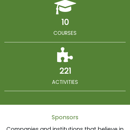
10
COURSES
221
ACTIVITIES
Sponsors
Companies and institutions that believe in